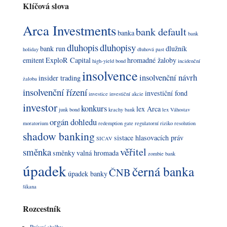
Klíčová slova
Arca Investments
bank default
banka
bank
dluhopis
dluhopisy
bank run
dlužník
holiday
dluhová past
emitent
ExploR Capital
hromadné žaloby
high-yield bond
incidenční
insolvence
insolvenční návrh
insider trading
žaloba
insolvenční řízení
investiční fond
investice
investiční akcie
investor
konkurs
lex Arca
junk bond
krachy bank
lex Váhostav
orgán dohledu
moratorium
redemption gate
regulatorní riziko
resolution
shadow banking
sistace hlasovacích práv
SICAV
věřitel
směnka
směnky
valná hromada
zombie bank
úpadek
černá banka
ČNB
úpadek banky
šikana
Rozcestník