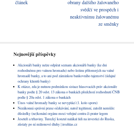
článek
obrany dalšího žalovaného
svědčí ve prospěch i
neaktivnímu žalovanému
ze směnky
Nejnovější příspěvky
Akcionáři banky nelze odpírat seznam akcionářů banky (ke dni
rozhodnému pro valnou hromadu) nebo listinu přítomných na valné
hromadě banky, a to ani pod záminkou bankovního tajemství (údajné
ochrany klientů banky)
K otázce, zda je nutnou podmínkou sistace hlasovacích práv akcionáře
banky podle § 20 odst. 13 zákona o bankách předchozí rozhodnutí ČNB
podle § 20a odst. 1 zákona o bankách
Únos valné hromady banky se nevyplácí (1. kolo sporu)
Nezákonná správní praxe očekávání, natož legitimní, založit nemůže:
důsledky (ne)konání orgánu moci veřejné contra či prater legem
Jeseteři a trhaviny. Turecký konzul nalákal lidi na investici do Ruska,
zůstaly po ní milionové dluhy | irozhlas.cz