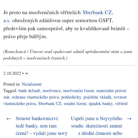
Je proto na insolvenčních věřitelích
Sberbank CZ,
a.s.
ohrožených zdánlivou super senioritou GSFT,
především pak samosprávě, aby se kvalifikovaně bránili –
právo přeje bdělým.
(Koneckonců i Ústavní soud opakovaně odmítl upřednostnění státu a jemu
podobných v insolvenčních řízeních.)
2.10.2022
•
∞
Posted in:
Nezařazené
Tagged:
bank default
,
insolvence
,
insolvenční řízení
,
materiální právní
stát
,
ochrana vlastnického práva
,
pohledávky
,
pojištění vkladů
,
rovnost
vlastnického práva
,
Sberbank CZ
,
soudní řízení
,
úpadek banky
,
věřitelé
Post navigation
←
Stínové bankovnictví:
Uspěli jsme u Nejvyššího
→
šedé banky, sem tam
soudu: skutečnosti známé
černá? – vydali jsme nový
z úřední činnosti nebo