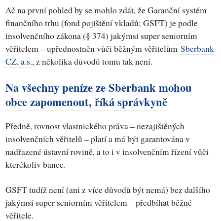
Ač na první pohled by se mohlo zdát, že Garanční systém
finančního trhu (fond pojištění vkladů; GSFT) je podle
insolvenčního zákona (§ 374) jakýmsi super seniorním
věřitelem – upřednostněn vůči běžným věřitelům
Sberbank
CZ, a.s.
, z několika důvodů tomu tak není.
Na všechny peníze ze Sberbank mohou
obce zapomenout, říká správkyně
Předně, rovnost vlastnického práva – nezajištěných
insolvenčních věřitelů – platí a má být garantována v
nadřazené ústavní rovině, a to i v insolvenčním řízení vůči
kterékoliv bance.
GSFT tudíž není (ani z více důvodů být nemá) bez dalšího
jakýmsi super seniorním věřitelem – předbíhat běžné
věřitele.