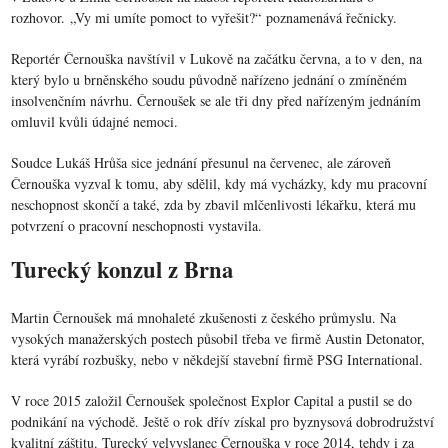
rozhovor. „Vy mi umíte pomoct to vyřešit?“ poznamenává řečnicky.
Reportér Černouška navštívil v Lukově na začátku června, a to v den, na
který bylo u brněnského soudu původně nařízeno jednání o zmíněném
insolvenčním návrhu. Černoušek se ale tři dny před nařízeným jednáním
omluvil kvůli údajné nemoci.
Soudce Lukáš Hrůša sice jednání přesunul na červenec, ale zároveň
Černouška vyzval k tomu, aby sdělil, kdy má vycházky, kdy mu pracovní
neschopnost skončí a také, zda by zbavil mlčenlivosti lékařku, která mu
potvrzení o pracovní neschopnosti vystavila.
Turecký konzul z Brna
Martin Černoušek má mnohaleté zkušenosti z českého průmyslu. Na
vysokých manažerských postech působil třeba ve firmě Austin Detonator,
která vyrábí rozbušky, nebo v někdejší stavební firmě PSG International.
V roce 2015 založil Černoušek společnost Explor Capital a pustil se do
podnikání na východě. Ještě o rok dřív získal pro byznysová dobrodružství
kvalitní záštitu. Turecký velvyslanec Černouška v roce 2014, tehdy i za