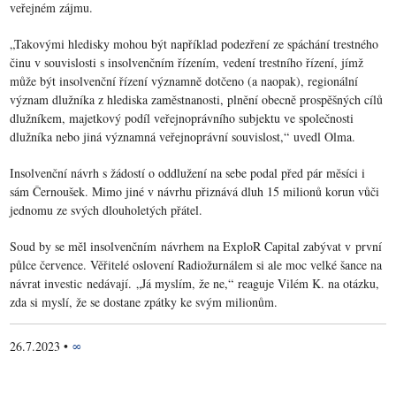
veřejném zájmu.
„Takovými hledisky mohou být například podezření ze spáchání trestného
činu v souvislosti s insolvenčním řízením, vedení trestního řízení, jímž
může být insolvenční řízení významně dotčeno (a naopak), regionální
význam dlužníka z hlediska zaměstnanosti, plnění obecně prospěšných cílů
dlužníkem, majetkový podíl veřejnoprávního subjektu ve společnosti
dlužníka nebo jiná významná veřejnoprávní souvislost,“ uvedl Olma.
Insolvenční návrh s žádostí o oddlužení na sebe podal před pár měsíci i
sám Černoušek. Mimo jiné v návrhu přiznává dluh 15 milionů korun vůči
jednomu ze svých dlouholetých přátel.
Soud by se měl insolvenčním návrhem na ExploR Capital zabývat v první
půlce července. Věřitelé oslovení Radiožurnálem si ale moc velké šance na
návrat investic nedávají. „Já myslím, že ne,“ reaguje Vilém K. na otázku,
zda si myslí, že se dostane zpátky ke svým milionům.
26.7.2023
•
∞