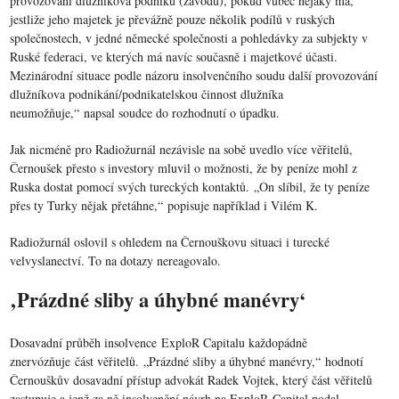
provozování dlužníkova podniku (závodu), pokud vůbec nějaký má,
jestliže jeho majetek je převážně pouze několik podílů v ruských
společnostech, v jedné německé společnosti a pohledávky za subjekty v
Ruské federaci, ve kterých má navíc současně i majetkové účasti.
Mezinárodní situace podle názoru insolvenčního soudu další provozování
dlužníkova podnikání/podnikatelskou činnost dlužníka
neumožňuje,“ napsal soudce do rozhodnutí o úpadku.
Jak nicméně pro Radiožurnál nezávisle na sobě uvedlo více věřitelů,
Černoušek přesto s investory mluvil o možnosti, že by peníze mohl z
Ruska dostat pomocí svých tureckých kontaktů. „On slíbil, že ty peníze
přes ty Turky nějak přetáhne,“ popisuje například i Vilém K.
Radiožurnál oslovil s ohledem na Černouškovu situaci i turecké
velvyslanectví. To na dotazy nereagovalo.
‚Prázdné sliby a úhybné manévry‘
Dosavadní průběh insolvence ExploR Capitalu každopádně
znervózňuje část věřitelů. „Prázdné sliby a úhybné manévry,“ hodnotí
Černouškův dosavadní přístup advokát Radek Vojtek, který část věřitelů
zastupuje a jenž za ně insolvenční návrh na ExploR Capital podal.