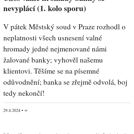
nevyplácí (1. kolo sporu)
V pátek Městský soud v Praze rozhodl o
neplatnosti všech usnesení valné
hromady jedné nejmenované námi
žalované banky; vyhověl našemu
klientovi. Těšíme se na písemné
odůvodnění; banka se zřejmě odvolá, boj
tedy nekončí!
29.4.2024
•
∞