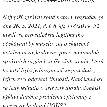
Nejvyšší správní soud např. v rozsudku ze
dne 26. 5. 2021, č. j. 8 Afs 114/2019–52
uvedl, že pro založení legitimního
očekávání by muselo „jít o skutečně
ustálenou rozhodovací praxi minimálně
správních orgánů, spíše však soudů, která
by také byla jednoznačně seznatelná z
jejich rozhodovací činnosti. Například by
se tedy jednalo o setrvalý dlouhodobější
výklad daného problému zjistitelný z
vícero rozhodnutí ÚOHS“.