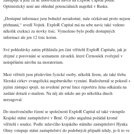
Optimistický není ani ohledně potenciálních majetků v Rusku.
„Dostupné informace jsou bohužel neradostné, naše očekávaní proto nejsou
přehnaná,“ uvedl Vojtek. ExploR Capital má na sebe navíc také vedeno
několik exekucí za stovky tisíc. Vymoženo bylo podle dostupných
informací ale jen 12 tisíc korun.
Své pohledávky zatím přihlásila jen část věřitelů ExploR Capitalu, jak je
zřejmé z porovnání se seznamem závazků, které Černoušek zveřejnil v
neúspěšném návrhu na moratorium.
Mezi věřiteli jsou především fyzické osoby, několik firem, ale také třeba
Slezská církev evangelická augsburského vyznání. Radiožurnál se pokusil s
jejími zástupci spojit, na uvedené pevné lince reportéra žena odkázala na
zaslání dotazů e-mailem. Na něj ale nikdo ani po několika dnech
nereagoval.
Do insolvenčního řízení se společností ExploR Capital už také vstoupilo
Krajské státní zastupitelství v Brně. O jeho angažmá požádal kromě
věřitelů i soudce. Podle mluvčího krajského státního zastupitelství Hynka
Olmy vstupuje státní zastupitelství do podobných případů tehdy, je-li to ve