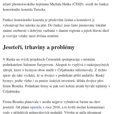
účasti jihomoravského hejtmana Michala Haška (ČSSD), uvedl do funkce
honorárního konzula Turecka.
Funkce honorárního konzula je především čestná a konzulové ji
vykonávají bez nároku na plat. Do funkcí jsou často jmenovány lokálně
známé osobnosti s dobrými vazbami v daném regionu a jejich hlavní úkol
je rozvíjet vztahy mezi dvěma zeměmi.
Jeseteři, trhaviny a problémy
V Rusku na svých projektech Černoušek spolupracuje s místním
podnikatelem Salimem Šarypovem. Alespoň to vyplývá z ruskojazyčných
zdrojů, které o byznysu obou mužů v Čeljabinsku informovaly. Z těchto
zpráv ale také vychází, že se dvojici v podnikání příliš nedařilo. Ruský
byznys, podle všeho i za peníze českých investorů, dělala dvojice přes
firmu Bionika. Podnikání firmy se pak točí kolem areálu bývalé teplárny v
Čeljabinsku.
Firma Bionika plánovala v areálu nejprve vybudovat farmu na chov
jeseterů. Od plánu
upustila
v roce 2018, a to kvůli možné kontaminaci
vody z přilehlých průmyslových podniků. Výroba se měla přesunout