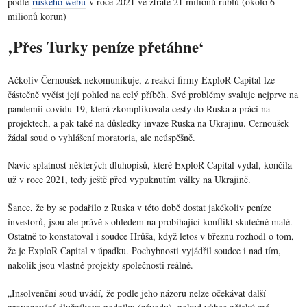
podle
ruského webu
v roce 2021 ve ztrátě 21 milionů rublů (okolo 6
milionů korun)
‚Přes Turky peníze přetáhne‘
Ačkoliv Černoušek nekomunikuje, z reakcí firmy ExploR Capital lze
částečně vyčíst její pohled na celý příběh. Své problémy svaluje nejprve na
pandemii covidu-19, která zkomplikovala cesty do Ruska a práci na
projektech, a pak také na důsledky invaze Ruska na Ukrajinu. Černoušek
žádal soud o vyhlášení moratoria, ale neúspěšně.
Navíc splatnost některých dluhopisů, které ExploR Capital vydal, končila
už v roce 2021, tedy ještě před vypuknutím války na Ukrajině.
Šance, že by se podařilo z Ruska v této době dostat jakékoliv peníze
investorů, jsou ale právě s ohledem na probíhající konflikt skutečně malé.
Ostatně to konstatoval i soudce Hrůša, když letos v březnu rozhodl o tom,
že je ExploR Capital v úpadku. Pochybnosti vyjádřil soudce i nad tím,
nakolik jsou vlastně projekty společnosti reálné.
„Insolvenční soud uvádí, že podle jeho názoru nelze očekávat další