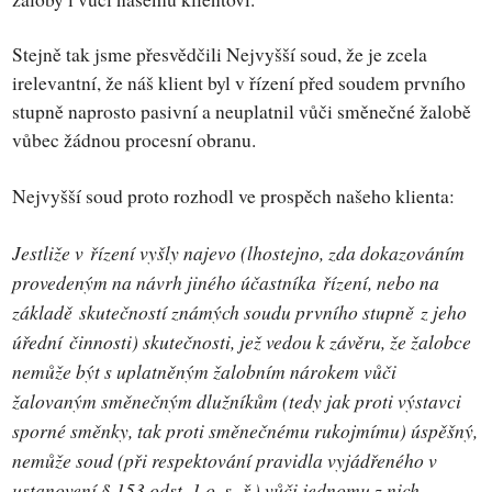
Stejně tak jsme přesvědčili Nejvyšší soud, že je zcela
irelevantní, že náš klient byl v řízení před soudem prvního
stupně naprosto pasivní a neuplatnil vůči směnečné žalobě
vůbec žádnou procesní obranu.
Nejvyšší soud proto rozhodl ve prospěch našeho klienta:
Jestliže v řízení vyšly najevo (lhostejno, zda dokazováním
provedeným na návrh jiného účastníka řízení, nebo na
základě skutečností známých soudu prvního stupně z jeho
úřední činnosti) skutečnosti, jež vedou k závěru, že žalobce
nemůže být s uplatněným žalobním nárokem vůči
žalovaným směnečným dlužníkům (tedy jak proti výstavci
sporné směnky, tak proti směnečnému rukojmímu) úspěšný,
nemůže soud (při respektování pravidla vyjádřeného v
ustanovení § 153 odst. 1 o. s. ř.) vůči jednomu z nich