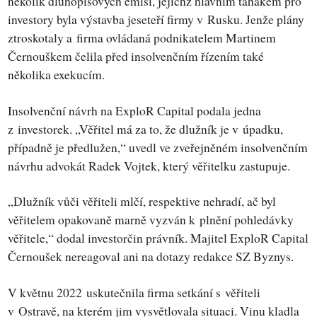
několik dluhopisových emisí, jejichž hlavním tahákem pro
investory byla výstavba jeseteří firmy v Rusku. Jenže plány
ztroskotaly a firma ovládaná podnikatelem Martinem
Černouškem čelila před insolvenčním řízením také
několika exekucím.
Insolvenční návrh na ExploR Capital podala jedna
z investorek. „Věřitel má za to, že dlužník je v úpadku,
případně je předlužen,“ uvedl ve zveřejněném insolvenčním
návrhu advokát Radek Vojtek, který věřitelku zastupuje.
„Dlužník vůči věřiteli mlčí, respektive nehradí, ač byl
věřitelem opakovaně marně vyzván k plnění pohledávky
věřitele,“ dodal investorčin právník. Majitel ExploR Capital
Černoušek nereagoval ani na dotazy redakce SZ Byznys.
V květnu 2022 uskutečnila firma setkání s věřiteli
v Ostravě, na kterém jim vysvětlovala situaci. Vinu kladla