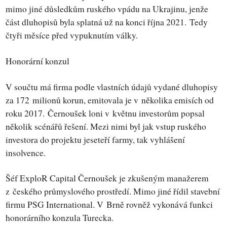
mimo jiné důsledkům ruského vpádu na Ukrajinu, jenže
část dluhopisů byla splatná už na konci října 2021. Tedy
čtyři měsíce před vypuknutím války.
Honorární konzul
V součtu má firma podle vlastních údajů vydané dluhopisy
za 172 milionů korun, emitovala je v několika emisích od
roku 2017. Černoušek loni v květnu investorům popsal
několik scénářů řešení. Mezi nimi byl jak vstup ruského
investora do projektu jeseteří farmy, tak vyhlášení
insolvence.
Šéf ExploR Capital Černoušek je zkušeným manažerem
z českého průmyslového prostředí. Mimo jiné řídil stavební
firmu PSG International. V Brně rovněž vykonává funkci
honorárního konzula Turecka.