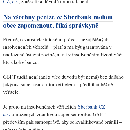
CZ, a.s.
, z několika důvodů tomu tak není.
Na všechny peníze ze Sberbank mohou
obce zapomenout, říká správkyně
Předně, rovnost vlastnického práva – nezajištěných
insolvenčních věřitelů – platí a má být garantována v
nadřazené ústavní rovině, a to i v insolvenčním řízení vůči
kterékoliv bance.
GSFT tudíž není (ani z více důvodů být nemá) bez dalšího
jakýmsi super seniorním věřitelem – předbíhat běžné
věřitele.
Je proto na insolvenčních věřitelích
Sberbank CZ,
a.s.
ohrožených zdánlivou super senioritou GSFT,
především pak samosprávě, aby se kvalifikovaně bránili –
právo přeje bdělým.