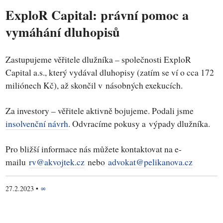
ExploR Capital: právní pomoc a
vymáhání dluhopisů
Zastupujeme věřitele dlužníka – společnosti ExploR
Capital a.s., který vydával dluhopisy (zatím se ví o cca 172
miliónech Kč), až skončil v násobných exekucích.
Za investory ­– věřitele aktivně bojujeme. Podali jsme
insolvenční návrh
. Odvracíme pokusy a výpady dlužníka.
Pro bližší informace nás můžete kontaktovat na e-
mailu
rv@akvojtek.cz
nebo
advokat@pelikanova.cz
27.2.2023
•
∞