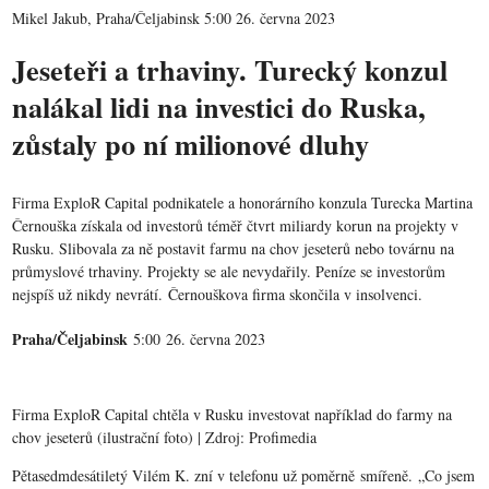
Mikel Jakub, Praha/Čeljabinsk 5:00 26. června 2023
Jeseteři a trhaviny. Turecký konzul
nalákal lidi na investici do Ruska,
zůstaly po ní milionové dluhy
Firma ExploR Capital podnikatele a honorárního konzula Turecka Martina
Černouška získala od investorů téměř čtvrt miliardy korun na projekty v
Rusku. Slibovala za ně postavit farmu na chov jeseterů nebo továrnu na
průmyslové trhaviny. Projekty se ale nevydařily. Peníze se investorům
nejspíš už nikdy nevrátí. Černouškova firma skončila v insolvenci.
Praha/Čeljabinsk
5:00 26. června 2023
Firma ExploR Capital chtěla v Rusku investovat například do farmy na
chov jeseterů (ilustrační foto) | Zdroj: Profimedia
Pětasedmdesátiletý Vilém K. zní v telefonu už poměrně smířeně. „Co jsem