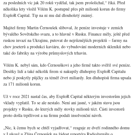
za posledních víc jak 20 roků vydělal, tak jsem prošolichal,“ říká. Před
několika lety vložil Vilém K. postupně přes pět milionů korun do firmy
ExploR Capital. Tip na ni mu dal dlouholetý známý.
Majitel firmy Martin Černoušek sliboval, že peníze investuje v zemích
bývalého Sovětského svazu, a to hlavně v Rusku. Finance měly, ještě před
ruskou invazí na Ukrajinu, putovat do nejrůznějších projektů – farmy na
chov jeseterů a produkci kaviáru, do vybudování moderních skleníků nebo
také do fabriky na výrobu průmyslových trhavin.
Vilém K. nebyl sám, kdo Černouškovi a jeho firmě takto svěřil své peníze.
Desítky lidí a také několik firem si nakupily dluhopisy ExploR Capitalu
nebo jí poskytly půjčky za téměř čtvrt miliardy. Jen dluhopisů firma upsala
za 171 milionů korun.
Už v roce 2021 nastal čas, aby ExploR Capital některým investorům jejich
vklady vyplatil. To se ale nestalo. Není ani jasné, v jakém stavu jsou
projekty v Rusku, do kterých měly stovky milionů téct. Části investorů
proto došla trpělivost a na firmu podali insolvenční návrh.
„Nic, k čemu bych se chtěl vyjadřovat,“ reaguje ze dveří rodinného domu
v Lukově u Zlína Černoušek na žádost reportéra Radiožurnálu o