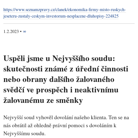
https://www.seznamzpravy.cz/clanek/ekonomika-firmy-misto-ruskych-
jeseteru-zustaly-ceskym-investorum-nesplacene-dluhopisy-224825
1.2.2023
•
∞
Uspěli jsme u Nejvyššího soudu:
skutečnosti známé z úřední činnosti
nebo obrany dalšího žalovaného
svědčí ve prospěch i neaktivnímu
žalovanému ze směnky
Nejvyšší soud vyhověl dovolání našeho klienta. Ten se na
nás obrátil až ohledně právní pomoci s dovoláním k
Nejvyššímu soudu.