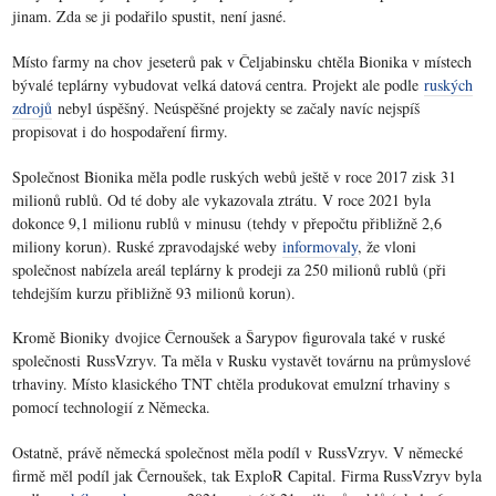
jinam. Zda se ji podařilo spustit, není jasné.
Místo farmy na chov jeseterů pak v Čeljabinsku chtěla Bionika v místech
bývalé teplárny vybudovat velká datová centra. Projekt ale podle
ruských
zdrojů
nebyl úspěšný. Neúspěšné projekty se začaly navíc nejspíš
propisovat i do hospodaření firmy.
Společnost Bionika měla podle ruských webů ještě v roce 2017 zisk 31
milionů rublů. Od té doby ale vykazovala ztrátu. V roce 2021 byla
dokonce 9,1 milionu rublů v minusu (tehdy v přepočtu přibližně 2,6
miliony korun). Ruské zpravodajské weby
informovaly
, že vloni
společnost nabízela areál teplárny k prodeji za 250 milionů rublů (při
tehdejším kurzu přibližně 93 milionů korun).
Kromě Bioniky dvojice Černoušek a Šarypov figurovala také v ruské
společnosti RussVzryv. Ta měla v Rusku vystavět továrnu na průmyslové
trhaviny. Místo klasického TNT chtěla produkovat emulzní trhaviny s
pomocí technologií z Německa.
Ostatně, právě německá společnost měla podíl v RussVzryv. V německé
firmě měl podíl jak Černoušek, tak ExploR Capital. Firma RussVzryv byla