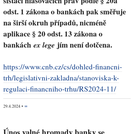
sistaci hlasovacích práv podle § 20a
odst. 1 zákona o bankách pak směřuje
na širší okruh případů, nicméně
aplikace § 20 odst. 13 zákona o
bankách
jím není dotčena.
ex lege
https://www.cnb.cz/cs/dohled-financni-
trh/legislativni-zakladna/stanoviska-k-
regulaci-financniho-trhu/RS2024-11/
29.4.2024
•
∞
Únos valné hromady banky se