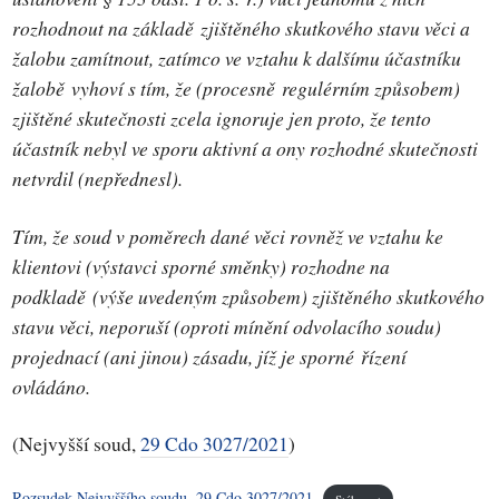
rozhodnout na základě zjištěného skutkového stavu věci a
žalobu zamítnout, zatímco ve vztahu k dalšímu účastníku
žalobě vyhoví s tím, že (procesně regulérním způsobem)
zjištěné skutečnosti zcela ignoruje jen proto, že tento
účastník nebyl ve sporu aktivní a ony rozhodné skutečnosti
netvrdil (nepřednesl).
Tím, že soud v poměrech dané věci rovněž ve vztahu ke
klientovi (výstavci sporné směnky) rozhodne na
podkladě (výše uvedeným způsobem) zjištěného skutkového
stavu věci, neporuší (oproti mínění odvolacího soudu)
projednací (ani jinou) zásadu, jíž je sporné řízení
ovládáno.
(Nejvyšší soud,
29 Cdo 3027/2021
)
Rozsudek Nejvyššího soudu, 29 Cdo 3027/2021
Stáhnout