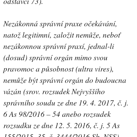
odstavci 73).
Nezákonná správní praxe očekávání,
natož legitimní, založit nemůže, neboť
nezákonnou správní praxí, jednal-li
(dosud) správní orgán mimo svou
pravomoc a působnost (ultra vires),
nemůže být správní orgán do budoucna
vázán (srov. rozsudek Nejvyššího
správního soudu ze dne 19. 4. 2017, č. j.
6 As 98/2016 – 54 anebo rozsudek
rozsudku ze dne 12. 5. 2016, č. j. 5 As
155/2015–35, č. 3444/2016 Sb. NSS).