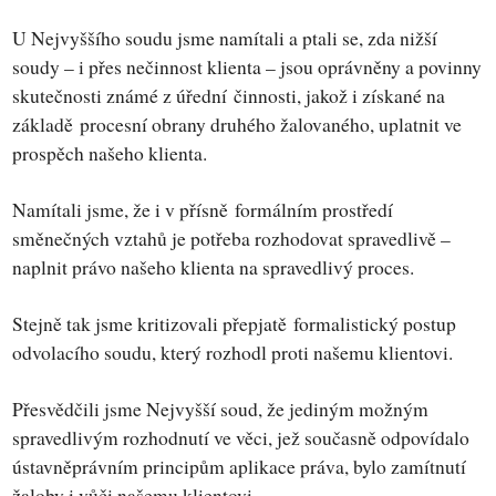
U Nejvyššího soudu jsme namítali a ptali se, zda nižší
soudy – i přes nečinnost klienta – jsou oprávněny a povinny
skutečnosti známé z úřední činnosti, jakož i získané na
základě procesní obrany druhého žalovaného, uplatnit ve
prospěch našeho klienta.
Namítali jsme, že i v přísně formálním prostředí
směnečných vztahů je potřeba rozhodovat spravedlivě –
naplnit právo našeho klienta na spravedlivý proces.
Stejně tak jsme kritizovali přepjatě formalistický postup
odvolacího soudu, který rozhodl proti našemu klientovi.
Přesvědčili jsme Nejvyšší soud, že jediným možným
spravedlivým rozhodnutí ve věci, jež současně odpovídalo
ústavněprávním principům aplikace práva, bylo zamítnutí
žaloby i vůči našemu klientovi.