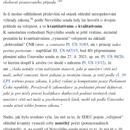
85
okolností posuzovaného případu.“
Je-li možno odhlédnout především od otázek ohledně nerespektování
86
výhrady zákona,
podle Nevyššího soudu tedy lze hovořit o dvojím
kvantitativním
kvalitativním
pohledu na veřejnost, a to
a
.
K samotnému rozhodnutí Nejvyššího soudu se ještě vrátíme, nicméně
prozatím ke kvantitativnímu „vymezení“ veřejnosti na základě
„dobrozdání“ ČNB (srov.
a contrario
Pl. ÚS 31/03
, ale i princip
iudex
peritus peritorum –
například
III. ÚS 647/15
, bod 40) připomínáme
plenární nález Ústavního soudu ze dne 27. 4. 2021, sp. zn.
Pl. ÚS 98/20
,
ve kterém dospěl k závěru (ve shodě s nálezem
Pl. ÚS 13/12
), že
ani
„vláda nemůže svým nařízením stanovit, jaké je množství větší než
malé, neboť vymezení, které jednání je trestným činem, je totiž podle
čl. 39
LPS
svěřeno pouze zákonu, k jehož vydání je kompetentní pouze Parlament
České republiky. Považoval-li zákonodárce za podstatné přesně definovat,
jaké je pro účely právní kvalifikace skutkových podstat trestných činů
množství větší než malé u psychotropních látek, mohl tak podle Ústavního
soudu učinit toliko formou zákona.“
Nadto, jak bylo uvedeno výše, lze mít za to, že SDEU pojem „veřejnost“
neurčitý
ohledně kvantity vymezil coby
počet (potencionálních
vkladatelů), tj. na rozdíl od Nejvyššího soudu nemá za to, že má jít o 10