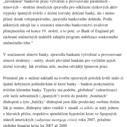
„zavedenou“ bankovní praxi vytváření a provozování paralelních –
stínových – struktur sloužících zpravidla pro odklizení rizikových aktiv
(typicky špatných úvěrů) z účetní rozvahy dotčené banky, ale i mimo
přímý dosah veřejnoprávního, zpravidla bankovního dohledu. Podle
některých zdrojů lze o existenci stínového bankovnictví uvažovat
přinejmenším od konce 19. století, a to poté, co Bank of England při
záchraně směnečných makléřů zahájila program stabilizace soukromého
4
směnečného trhu.
V současnosti stínové banky, zpravidla bankami vytvořené a provozované
stínové struktury – entity, slouží převážně bankám pro vyčištění jejich
účetní rozvahy. Jak uvidíme níže, možná odvádějí špinavou práci.
Primárně jde o snížení nákladů na tvorbu opravných položek kvůli málo či
špatně dobytným pohledávkám té které banky – bankou poskytnutým
úvěrům klientům banky. Typicky má podobu „přebalení“ (sekuritizace)
celé šarže nebonitních („špatných“) úvěrů do podoby „bonitních“
dluhopisů a tyto „balíčky“ dluhopisů jsou dále prodávány osobám třetím.
Jak je známo, dluhopisy takto vzniklé v zásadě
ex nihilo
se staly jednou
z hlavních příčin, respektive spouštěčem hypoteční krize ve Spojených
státech amerických
(subprime mortgage crisis)
roku 2007, potažmo
globální finanční krize let 2007 až 2009.