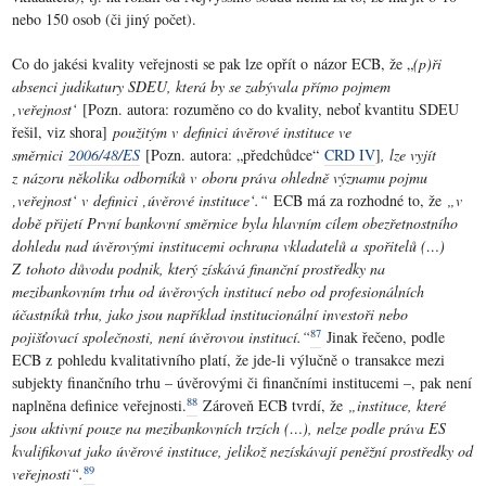
nebo 150 osob (či jiný počet).
Co do jakési kvality veřejnosti se pak lze opřít o názor ECB, že „
(p)ři
absenci judikatury SDEU, která by se zabývala přímo pojmem
‚veřejnost‘
[Pozn. autora: rozuměno co do kvality, neboť kvantitu SDEU
řešil, viz shora]
použitým v definici úvěrové instituce ve
směrnici
2006/48/ES
[Pozn. autora: „předchůdce“
CRD IV
]
, lze vyjít
z názoru několika odborníků v oboru práva ohledně významu pojmu
‚veřejnost‘ v definici ‚úvěrové instituce‘.“
ECB má za rozhodné to, že
„v
době přijetí První bankovní směrnice byla hlavním cílem obezřetnostního
dohledu nad úvěrovými institucemi ochrana vkladatelů a spořitelů (…)
Z tohoto důvodu podnik, který získává finanční prostředky na
mezibankovním trhu od úvěrových institucí nebo od profesionálních
účastníků trhu, jako jsou například institucionální investoři nebo
87
pojišťovací společnosti, není úvěrovou institucí.“
Jinak řečeno, podle
ECB z pohledu kvalitativního platí, že jde-li výlučně o transakce mezi
subjekty finančního trhu – úvěrovými či finančními institucemi –, pak není
88
naplněna definice veřejnosti.
Zároveň ECB tvrdí, že
„instituce, které
jsou aktivní pouze na mezibankovních trzích (…), nelze podle práva ES
kvalifikovat jako úvěrové instituce, jelikož nezískávají peněžní prostředky od
89
veřejnosti“.