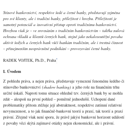
Stínové bankovnictví, respektive šedé a černé banky, představují zejména
pro své klienty, ale i tradiční banky, příležitost i hrozbu. Příležitostí je
samotný potenciál a inovativní přístup oproti tradičnímu bankovnictví.
Hrozbou však je – ve srovnáním s tradičním bankovnictvím – takřka nulová
ochrana vkladů a klientů černých bank, stejně jako nekalosoutěžní povaha
aktivit šedých a černých bank vůči bankám tradičním, ale i trestná činnost
– přinejmenším neoprávněné podnikání – provozování černé banky.
*
RADEK VOJTEK, Ph.D., Praha
I. Úvodem
Z pohledu práva, a nejen práva, představuje vymezení fenoménu šedého či
stínového bankovnictví
(shadow banking)
a jeho role na finančním trhu
určité úskalí. Naproti tomu situace ohledně tzv. černých bank by se mohla
zdát – alespoň na první pohled – poměrně jednodušší. Uchopení dané
problematiky přitom ztěžuje její abstraktnost, respektive zatímní relativní
nevymezenost, a to jak finančně-bankovní teorií a praxí, tak teorií a praxí
právní. Zřejmě však není sporu, že právě jakýsi bankovní horizont událostí
z povahy věci skýtá zajímavé otázky nejen ekonomické, ale i právní.