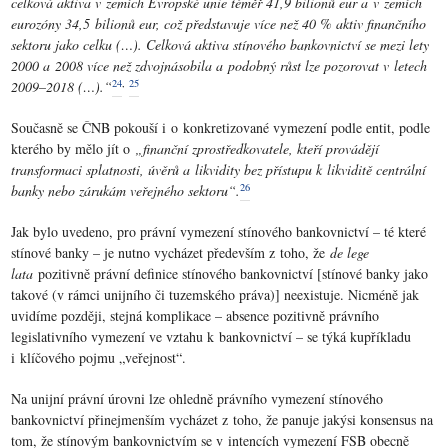
celková aktiva v zemích Evropské unie téměř 41,9 bilionů eur a v zemích
eurozóny 34,5 bilionů eur, což představuje více než 40 % aktiv finančního
sektoru jako celku (…). Celková aktiva stínového bankovnictví se mezi lety
2000 a 2008 více než zdvojnásobila a podobný růst lze pozorovat v letech
24
,
25
2009–2018 (…).“
Současně se ČNB pokouší i o konkretizované vymezení podle entit, podle
kterého by mělo jít o
„finanční zprostředkovatele, kteří provádějí
transformaci splatnosti, úvěrů a likvidity bez přístupu k likviditě centrální
26
banky nebo zárukám veřejného sektoru“.
Jak bylo uvedeno, pro právní vymezení stínového bankovnictví – té které
stínové banky – je nutno vycházet především z toho, že
de lege
lata
pozitivně právní definice stínového bankovnictví [stínové banky jako
takové (v rámci unijního či tuzemského práva)] neexistuje. Nicméně jak
uvidíme později, stejná komplikace – absence pozitivně právního
legislativního vymezení ve vztahu k bankovnictví – se týká kupříkladu
i klíčového pojmu „veřejnost“.
Na unijní právní úrovni lze ohledně právního vymezení stínového
bankovnictví přinejmenším vycházet z toho, že panuje jakýsi konsensus na
tom, že stínovým bankovnictvím se v intencích vymezení FSB obecně