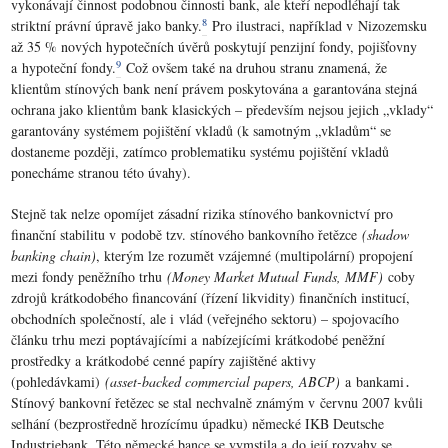
vykonávají činnost podobnou činnosti bank, ale kteří nepodléhají tak
8
striktní právní úpravě jako banky.
Pro ilustraci, například v Nizozemsku
až 35 % nových hypotečních úvěrů poskytují penzijní fondy, pojišťovny
9
a hypoteční fondy.
Což ovšem také na druhou stranu znamená, že
klientům stínových bank není právem poskytována a garantována stejná
ochrana jako klientům bank klasických – především nejsou jejich „vklady“
garantovány systémem pojištění vkladů (k samotným „vkladům“ se
dostaneme později, zatímco problematiku systému pojištění vkladů
ponecháme stranou této úvahy).
Stejně tak nelze opomíjet zásadní rizika stínového bankovnictví pro
finanční stabilitu v podobě tzv. stínového bankovního řetězce
(shadow
banking chain)
, kterým lze rozumět vzájemné (multipolární) propojení
mezi fondy peněžního trhu
(Money Market Mutual Funds, MMF)
coby
zdrojů krátkodobého financování (řízení likvidity) finančních institucí,
obchodních společností, ale i vlád (veřejného sektoru) – spojovacího
článku trhu mezi poptávajícími a nabízejícími krátkodobé peněžní
prostředky a krátkodobé cenné papíry zajištěné aktivy
(pohledávkami)
(asset-backed commercial papers, ABCP)
a bankami․
Stínový bankovní řetězec se stal nechvalně známým v červnu 2007 kvůli
selhání (bezprostředně hrozícímu úpadku) německé IKB Deutsche
Industriebank. Této německé bance se vymstila a do její rozvahy se