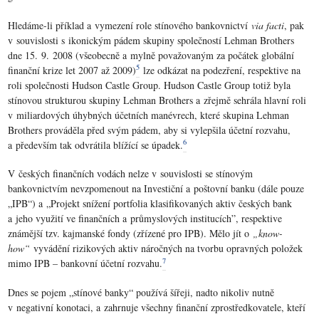
Hledáme-li příklad a vymezení role stínového bankovnictví
via facti
, pak
v souvislosti s ikonickým pádem skupiny společností Lehman Brothers
dne 15. 9. 2008 (všeobecně a mylně považovaným za počátek globální
5
finanční krize let 2007 až 2009)
lze odkázat na podezření, respektive na
roli společnosti Hudson Castle Group. Hudson Castle Group totiž byla
stínovou strukturou skupiny Lehman Brothers a zřejmě sehrála hlavní roli
v miliardových úhybných účetních manévrech, které skupina Lehman
Brothers prováděla před svým pádem, aby si vylepšila účetní rozvahu,
6
a především tak odvrátila blížící se úpadek.
V českých finančních vodách nelze v souvislosti se stínovým
bankovnictvím nevzpomenout na Investiční a poštovní banku (dále pouze
„IPB“) a „Projekt snížení portfolia klasifikovaných aktiv českých bank
a jeho využití ve finančních a průmyslových institucích”, respektive
známější tzv. kajmanské fondy (zřízené pro IPB). Mělo jít o
„know-
how“
vyvádění rizikových aktiv náročných na tvorbu opravných položek
7
mimo IPB – bankovní účetní rozvahu.
Dnes se pojem „stínové banky“ používá šířeji, nadto nikoliv nutně
v negativní konotaci, a zahrnuje všechny finanční zprostředkovatele, kteří