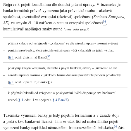
Nejprve k pojetí formálnímu dle domácí právní úpravy. V tuzemsku je
banka formálně-právně vymezena jako právnická osoba – akciová
společnost, eventuálně evropská (akciová) společnost
(Societas Europaea,
34
SE)
ve smyslu čl. 10 nařízení o statutu evropské společnosti
,
kumulativně naplňující znaky nutné
(sine qua non)
:
přijímá vklady od veřejnosti – „vkladem“ se dle národní úpravy rozumí svěřené
–
peněžní prostředky, které představují závazek vůči vkladateli na jejich výplatu
35
[
§ 1
odst. 2 písm. a) BankZ
];
poskytuje (nejen veřejnosti, ale třeba i jiným bankám) úvěry – „úvěrem“ se dle
–
národní úpravy rozumí v jakékoliv formě dočasně poskytnuté peněžní prostředky
[
§ 1
odst. 2 písm. b) BankZ]; a
k přijímání vkladů od veřejnosti a poskytování úvěrů disponuje tzv. bankovní
–
licencí (
§ 1
odst. 1 ve spojení s
§ 4 BankZ
).
Tuzemské vymezení banky je tedy pojetím formálním a v zásadě stojí
a padá s tzv. bankovní licencí. Tím se však liší od materiálního pojetí
36
vymezení banky například německého, francouzského či britského;
část