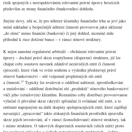
rizik spojených s nerespektováním relevantní právní úpravy hrozících
především ze strany finančního (bankovního) dohledu.
Jinými slovy, zdá se, že pro některé účastníky finančního trhu se jeví jako
méně nákladné a bezpečnější některé činnosti provozovat jaksi uklizené
„do stínu“ mimo finanční (bankovní) či jiný dohled, nicméně stále
příhodně k ruce dotčené bance – v rámci stínové struktury.
K nejen samotné regulatorní arbitráži – obcházení relevantní právní
úpravy – dochází právě skrze rozptýlenou (disperzní) strukturu, již lze
chápat coby soustavu navenek zdánlivě nezávislých entit či činností
(procesů), které však ve svém souhrnu a výsledku představují právě
stínové bankovnictví – sítě vzájemně propletených sítí entit
15
a činností.
Typicky lze uvažovat o oddělení nabízení, zprostředkování
a umísťování – oddělené distribuční síti „produktů“ stínového bankovnictví
vůči jeho (retailovým) klientům. Rozuměno coby distribuci provozovanou
výlučně či převážně skrze (skrytě) spřízněné či ovládané sítě entit, a to
entitami napojenými na další skupiny spolupracujících entit, které zajišťují
navazující „zpracování“ takto získaných finančních prostředků zpravidla
skrze jejich investování, ať v rámci (konsolidované) stínové struktury, tak
i mimo strukturu. O takových disperzních soustavách (sítích entit) proto
lze uvažovat spíše jako o šedých metastázujících strukturách – šedém