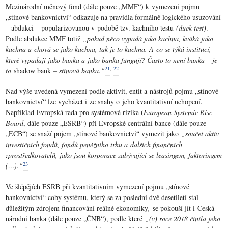
Mezinárodní měnový fond (dále pouze „MMF“) k vymezení pojmu
„stínové bankovnictví“ odkazuje na pravidla formálně logického usuzování
– abdukci – popularizovanou v podobě tzv. kachního testu
(duck test)
.
Podle abdukce MMF totiž
„pokud něco vypadá jako kachna, kváká jako
kachna a chová se jako kachna, tak je to kachna. A co se týká institucí,
které vypadají jako banka a jako banka fungují? Často to není banka – je
21
,
22
to
shadow bank
– stínová banka.“
Nad výše uvedená vymezení podle aktivit, entit a nástrojů pojmu „stínové
bankovnictví“ lze vycházet i ze snahy o jeho kvantitativní uchopení.
Například Evropská rada pro systémová rizika (
European Systemic Risc
Board
, dále pouze „ESRB“) při Evropské centrální bance (dále pouze
„ECB“) se snaží pojem „stínové bankovnictví“ vymezit jako
„součet aktiv
investičních fondů, fondů peněžního trhu a dalších finančních
zprostředkovatelů, jako jsou korporace zabývající se leasingem, faktoringem
23
(…).“
Ve šlépějích ESRB při kvantitativním vymezení pojmu „stínové
bankovnictví“ coby systému, který se za poslední dvě desetiletí stal
důležitým zdrojem financování reálné ekonomiky
,
se pokouší jít i Česká
národní banka (dále pouze „ČNB“), podle které
„(v) roce 2018 činila jeho