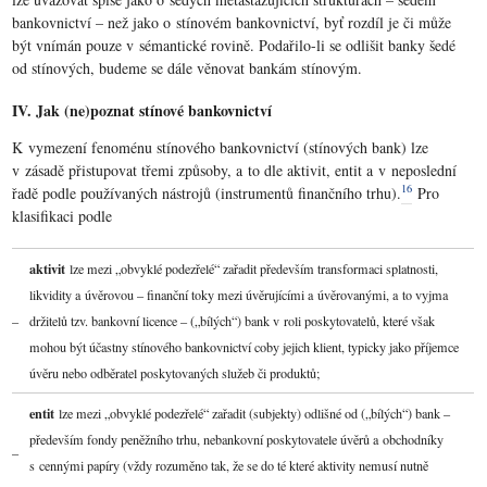
bankovnictví – než jako o stínovém bankovnictví, byť rozdíl je či může
být vnímán pouze v sémantické rovině. Podařilo-li se odlišit banky šedé
od stínových, budeme se dále věnovat bankám stínovým.
IV. Jak (ne)poznat stínové bankovnictví
K vymezení fenoménu stínového bankovnictví (stínových bank) lze
v zásadě přistupovat třemi způsoby, a to dle aktivit, entit a v neposlední
16
řadě podle používaných nástrojů (instrumentů finančního trhu).
Pro
klasifikaci podle
aktivit
lze mezi „obvyklé podezřelé“ zařadit především transformaci splatnosti,
likvidity a úvěrovou – finanční toky mezi úvěrujícími a úvěrovanými, a to vyjma
–
držitelů tzv. bankovní licence – („bílých“) bank v roli poskytovatelů, které však
mohou být účastny stínového bankovnictví coby jejich klient, typicky jako příjemce
úvěru nebo odběratel poskytovaných služeb či produktů;
entit
lze mezi „obvyklé podezřelé“ zařadit (subjekty) odlišné od („bílých“) bank –
především fondy peněžního trhu, nebankovní poskytovatele úvěrů a obchodníky
–
s cennými papíry (vždy rozuměno tak, že se do té které aktivity nemusí nutně