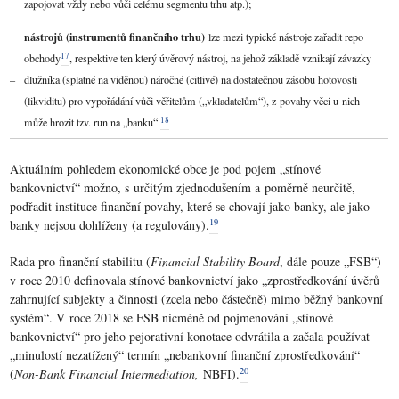
zapojovat vždy nebo vůči celému segmentu trhu atp.);
nástrojů (instrumentů finančního trhu)
lze mezi typické nástroje zařadit repo
17
obchody
, respektive ten který úvěrový nástroj, na jehož základě vznikají závazky
–
dlužníka (splatné na viděnou) náročné (citlivé) na dostatečnou zásobu hotovosti
(likviditu) pro vypořádání vůči věřitelům („vkladatelům“), z povahy věci u nich
18
může hrozit tzv. run na „banku“.
Aktuálním pohledem ekonomické obce je pod pojem „stínové
bankovnictví“ možno, s určitým zjednodušením a poměrně neurčitě,
podřadit instituce finanční povahy, které se chovají jako banky, ale jako
19
banky nejsou dohlíženy (a regulovány).
Rada pro finanční stabilitu (
Financial Stability Board
, dále pouze „FSB“)
v roce 2010 definovala stínové bankovnictví jako „zprostředkování úvěrů
zahrnující subjekty a činnosti (zcela nebo částečně) mimo běžný bankovní
systém“. V roce 2018 se FSB nicméně od pojmenování „stínové
bankovnictví“ pro jeho pejorativní konotace odvrátila a začala používat
„minulostí nezatížený“ termín „nebankovní finanční zprostředkování“
20
(
Non-Bank Financial Intermediation,
NBFI).