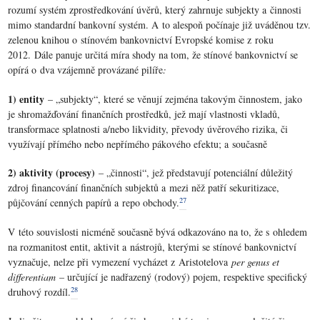
rozumí systém zprostředkování úvěrů, který zahrnuje subjekty a činnosti
mimo standardní bankovní systém. A to alespoň počínaje již uváděnou tzv.
zelenou knihou o stínovém bankovnictví Evropské komise z roku
2012. Dále panuje určitá míra shody na tom, že stínové bankovnictví se
opírá o dva vzájemně provázané pilíře
:
1) entity
– „subjekty“, které se věnují zejména takovým činnostem, jako
je shromažďování finančních prostředků, jež mají vlastnosti vkladů,
transformace splatnosti a/nebo likvidity, převody úvěrového rizika, či
využívají přímého nebo nepřímého pákového efektu; a současně
2) aktivity (procesy)
– „činnosti“, jež představují potenciální důležitý
zdroj financování finančních subjektů a mezi něž patří sekuritizace,
27
půjčování cenných papírů a repo obchody.
V této souvislosti nicméně současně bývá odkazováno na to, že s ohledem
na rozmanitost entit, aktivit a nástrojů, kterými se stínové bankovnictví
vyznačuje, nelze při vymezení vycházet z Aristotelova
per genus et
differentiam
– určující je nadřazený (rodový) pojem, respektive specifický
28
druhový rozdíl.