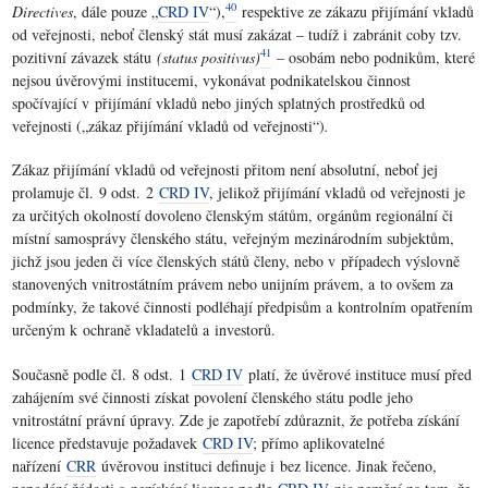
40
Directives
, dále pouze „
CRD IV
“),
respektive ze zákazu přijímání vkladů
od veřejnosti, neboť členský stát musí zakázat – tudíž i zabránit coby tzv.
41
pozitivní závazek státu
(status positivus)
– osobám nebo podnikům, které
nejsou úvěrovými institucemi, vykonávat podnikatelskou činnost
spočívající v přijímání vkladů nebo jiných splatných prostředků od
veřejnosti („zákaz přijímání vkladů od veřejnosti“)
.
Zákaz přijímání vkladů od veřejnosti přitom není absolutní, neboť jej
prolamuje čl. 9 odst. 2
CRD IV
, jelikož přijímání vkladů od veřejnosti je
za určitých okolností dovoleno členským státům, orgánům regionální či
místní samosprávy členského státu, veřejným mezinárodním subjektům,
jichž jsou jeden či více členských států členy, nebo v případech výslovně
stanovených vnitrostátním právem nebo unijním právem, a to ovšem za
podmínky, že takové činnosti podléhají předpisům a kontrolním opatřením
určeným k ochraně vkladatelů a investorů.
Současně podle čl. 8 odst. 1
CRD IV
platí, že úvěrové instituce musí před
zahájením své činnosti získat povolení členského státu podle jeho
vnitrostátní právní úpravy. Zde je zapotřebí zdůraznit, že potřeba získání
licence představuje požadavek
CRD IV
; přímo aplikovatelné
nařízení
CRR
úvěrovou instituci definuje i bez licence. Jinak řečeno,