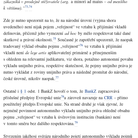
zákazníků v prodejně stěžovatele (arg.
a minori ad maius
– od menšího
73
,
74
k většímu).“
Zde je nutno upozornit na to, že na národní úrovni (vyjma shora
uvedeného) není nijak pojem „veřejnost“ ve vztahu k přijímání vkladů
definován, přičemž jeho vymezení
ad hoc
by mělo respektovat také dané
75
skutkové a právní okolnosti.
Současně je zapotřebí upozornit, že naopak
76
tradovaný výklad obsahu pojmu „veřejnost“
ve vztahu k přijímání
vkladů není
de lege artis
aplikovatelný primárně a přinejmenším
s ohledem na relevantní judikaturu, viz shora, potažmo autonomní povahu
výkladu unijního práva, respektive skutečnost, že pojmy unijního práva je
nutno vykládat z roviny unijního práva a následně promítat do národní,
77
české úrovně, nikoliv naopak.
Ostatně i
§ 1
odst. 1 BankZ hovoří o tom, že
BankZ
zapracovává
78
příslušné předpisy Evropské unie
a zároveň navazuje na
CRR
– přímo
použitelný předpis Evropské unie. Na straně druhé je však zjevné, že
nejméně povinnost autonomního výkladu unijního práva ohledně obsahu
pojmu „veřejnost“ ve vztahu k úvěrovým institucím (bankám) není
79
v tomto směru bez dalšího respektována.
Stvrzením jakéhosi svérázu národního pojetí autonomního výkladu pojmů