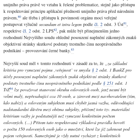
unijního práva právě ve vztahu k řešené problematice, stejně jako přístupu
k respektování principu aplikační přednosti unijního práva před národním
80
právem,
ale třeba i přístupu k povinnosti orgánu moci veřejné
81
postupovat výlučně
secundum et intra legem
podle
čl. 2
odst. 3 Úst
,
82
respektive
čl. 2
odst. 2 LPS
, pak může být přinejmenším jedno
rozhodnutí Nejvyššího soudu ohledně posouzení naplnění zákonných znaků
objektivní stránky skutkové podstaty trestného činu neoprávněného
83
podnikání – provozování černé banky.
Nejvyšší soud měl v tomto rozhodnutí v zásadě za to, že
„za základní
kritéria pro vymezení pojmu ‚veřejnost‘ ve smyslu
§ 2
odst. 1 BankZ pro
účely posouzení naplnění zákonných znaků objektivní stránky skutkové
podstaty trestného činu neoprávněného podnikání podle
§ 251
odst. 1
84
TrZ
lze považovat stanovení okruhu oslovených osob, jenž nesmí být
velmi malý, nepřesahující cca 10 osob, a zároveň mezi navrhovatelem (tím,
kdo nabízí) a osloveným subjektem musí chybět jasná vazba, odůvodňující
nadstandardní důvěru mezi oběma subjekty, přičemž toto tzv. materiální
kritérium vazby je podstatnější než vymezení konkrétním počtem
oslovených. (…) Přitom tato respektovaná výkladová pravidla hovoří
o počtu 150 oslovených osob jako o množství, které lze již zahrnout pod
pojem veřejnosti. Samozřejmě je vždy nutné vycházet z konkrétních