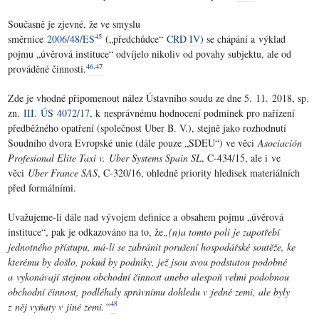
Současně je zjevné, že ve smyslu
45
směrnice
2006/48/ES
(„předchůdce“
CRD IV
) se chápání a výklad
pojmu „úvěrová instituce“ odvíjelo nikoliv od povahy subjektu, ale od
46
,
47
prováděné činnosti.
Zde je vhodné připomenout nález Ústavního soudu ze dne 5. 11. 2018, sp.
zn.
III. ÚS 4072/17
, k nesprávnému hodnocení podmínek pro nařízení
předběžného opatření (společnost Uber B. V.), stejně jako rozhodnutí
Soudního dvora Evropské unie (dále pouze „SDEU“) ve věci
Asociación
Profesional Elite Taxi v. Uber Systems Spain SL
, C-434/15, ale i ve
věci
Uber France SAS
, C-320/16, ohledně priority hledisek materiálních
před formálními.
Uvažujeme-li dále nad vývojem definice a obsahem pojmu „úvěrová
instituce“, pak je odkazováno na to, že
„(n)a tomto poli je zapotřebí
jednotného přístupu, má-li se zabránit porušení hospodářské soutěže, ke
kterému by došlo, pokud by podniky, jež jsou svou podstatou podobné
a vykonávají stejnou obchodní činnost anebo alespoň velmi podobnou
obchodní činnost, podléhaly správnímu dohledu v jedné zemi, ale byly
48
z něj vyňaty v jiné zemi.“