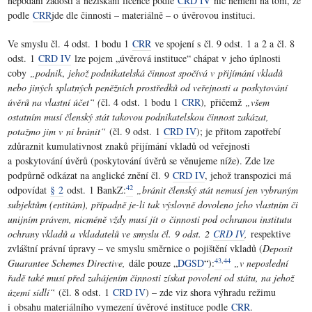
nepodání žádosti a nezískání licence podle
CRD IV
nic nemění na tom, že
podle
CRR
jde dle činnosti – materiálně – o úvěrovou instituci.
Ve smyslu čl. 4 odst. 1 bodu 1
CRR
ve spojení s čl. 9 odst. 1 a 2 a čl. 8
odst. 1
CRD IV
lze pojem „úvěrová instituce“ chápat v jeho úplnosti
coby
„podnik
,
jehož podnikatelská činnost spočívá v přijímání vkladů
nebo jiných splatných peněžních prostředků od veřejnosti a poskytování
úvěrů na vlastní účet“ (
čl. 4 odst. 1 bodu 1
CRR
)
,
přičemž
„všem
ostatním musí členský stát takovou podnikatelskou činnost zakázat,
potažmo jim v ní bránit“
(čl. 9 odst. 1
CRD IV
); je přitom zapotřebí
zdůraznit kumulativnost znaků přijímání vkladů od veřejnosti
a poskytování úvěrů (poskytování úvěrů se věnujeme níže). Zde lze
podpůrně odkázat na anglické znění čl. 9
CRD IV
, jehož transpozici má
42
odpovídat
§ 2
odst. 1 BankZ:
„bránit členský stát nemusí jen vybraným
subjektům (entitám), případně je-li tak výslovně dovoleno jeho vlastním či
unijním právem, nicméně vždy musí jít o činnosti pod ochranou institutu
ochrany vkladů a vkladatelů ve smyslu čl. 9 odst. 2
CRD IV
,
respektive
zvláštní právní úpravy – ve smyslu směrnice o pojištění vkladů (
Deposit
43
,
44
Guarantee Schemes Directive,
dále pouze „
DGSD
“):
„v neposlední
řadě také musí před zahájením činnosti získat povolení od státu, na jehož
území sídlí“
(čl. 8 odst. 1
CRD IV
) – zde viz shora výhradu režimu
i obsahu materiálního vymezení úvěrové instituce podle
CRR
.