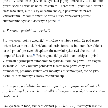
práva
v sobě obnáší povinnost vykládat pojmy obsažené v té které unijní
právní normě nezávisle na vnitrostátním – národním – právu toho kterého
členského státu, a to i s vyloučením analogie postavené na právu
vnitrostátním. V tomto směru je proto nutno respektovat potřebu
55
autonomního výkladu dotčených pojmů.
1. K pojmu „podnik“ (a „osoba“)
Pro vymezení pojmu „podnik“ je možno vycházet z toho, že pod tento
pojem lze zahrnout jak fyzickou, tak právnickou osobu, která bez ohledu
na své právní postavení či způsob financování vykonává obchodní či
56
hospodářskou činnost.
Pojem „podnik“ je však nutno chápat – právě
v souladu s principem autonomního výkladu unijního práva – ve smyslu
57
soutěžitele,
tedy nikoliv pohledem tuzemského práva coby věc
hromadnou, potažmo soubor věcí movitých či nemovitých, stejně jako
osobních a nehmotných složek podnikání atp.
2. K pojmu „podnikatelská činnost“ spočívající v přijímání vkladů nebo
jiných splatných peněžních prostředků od veřejnosti a poskytování úvěrů na
vlastní účet
Lze vycházet z toho, základní činnost
(core business)
úvěrových institucí