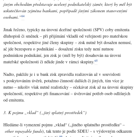
jiným obchodům představuje ucelený podnikatelský záměr, který by měl být
uskutečňován zejména bankami, popřípadě jinými zákonem stanovenými
64
osobami.“
Jinak řečeno, typicky na úrovni dceřiné společnosti (SPV) coby emitenta
dluhopisů či směnek – při přijímání vkladů od veřejnosti pro mateřskou
společnost, respektive jiné členy skupiny – zisk nutně být dosažen nemusí,
ač jde bezesporu o podnikání – dosažení zisku tedy není nutnou
podmínkou podnikání, jen zisk je (měl by být) dosahován na úrovni
65
mateřské společnosti či někde jinde v rámci skupiny.
Nadto, pakliže je i u bank zisk zpravidla realizován až v souvislosti
s poskytováním úvěrů, potažmo činností dalších či jiných, tím více je
nutno – nikoliv však nutně realisticky – očekávat zisk až na úrovni skupiny
společností, respektive při financování – úvěrování potřeb osob odlišných
od emitenta.
3. K pojmu „vklad“ („jiný splatný prostředek“)
Hledáme-li vymezení pojmu „vklad“ („jiného splatného prostředku“ –
other repayable funds
), tak tento je podle SDEU – s výslovným odkazem
66