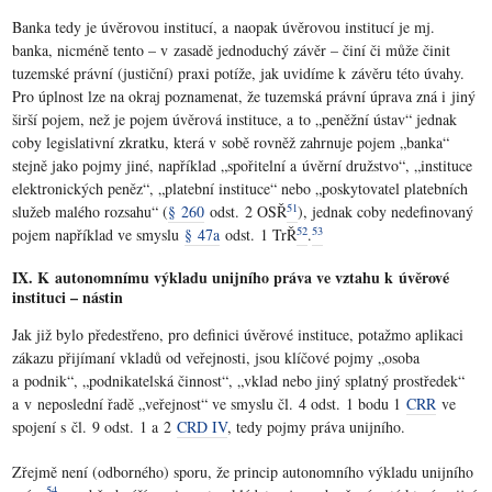
Banka tedy je úvěrovou institucí, a naopak úvěrovou institucí je mj.
banka, nicméně tento – v zasadě jednoduchý závěr – činí či může činit
tuzemské právní (justiční) praxi potíže, jak uvidíme k závěru této úvahy.
Pro úplnost lze na okraj poznamenat, že tuzemská právní úprava zná i jiný
širší pojem, než je pojem úvěrová instituce, a to „peněžní ústav“ jednak
coby legislativní zkratku, která v sobě rovněž zahrnuje pojem „banka“
stejně jako pojmy jiné, například „spořitelní a úvěrní družstvo“, „instituce
elektronických peněz“, „platební instituce“ nebo „poskytovatel platebních
51
služeb malého rozsahu“ (
§ 260
odst. 2 OSŘ
), jednak coby nedefinovaný
52
53
pojem například ve smyslu
§ 47a
odst. 1 TrŘ
.
IX. K autonomnímu výkladu unijního práva ve vztahu k úvěrové
instituci – nástin
Jak již bylo předestřeno, pro definici úvěrové instituce, potažmo aplikaci
zákazu přijímaní vkladů od veřejnosti, jsou klíčové pojmy „osoba
a podnik“, „podnikatelská činnost“, „vklad nebo jiný splatný prostředek“
a v neposlední řadě „veřejnost“ ve smyslu čl. 4 odst. 1 bodu 1
CRR
ve
spojení s čl. 9 odst. 1 a 2
CRD IV
, tedy pojmy práva unijního.
Zřejmě není (odborného) sporu, že princip autonomního výkladu unijního
54