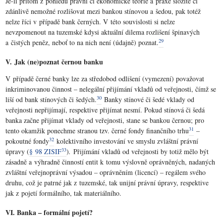
Je-li přitom z pohledu právní či ekonomické teorie a praxe složité či
zdánlivě nemožné rozlišovat mezi bankou stínovou a šedou, pak totéž
nelze říci v případě bank černých. V této souvislosti si nelze
nevzpomenout na tuzemské kdysi aktuální dilema rozlišení špinavých
29
a čistých peněz, neboť to na nich není (údajně) poznat.
V. Jak (ne)poznat černou banku
V případě černé banky lze za středobod odlišení (vymezení) považovat
inkriminovanou činnost – nelegální přijímání vkladů od veřejnosti, čímž se
30
liší od bank stínových či šedých.
Banky stínové či šedé vklady od
veřejnosti nepřijímají, respektive přijímat nesmí. Pokud stínová či šedá
banka začne přijímat vklady od veřejnosti, stane se bankou černou; pro
31
tento okamžik ponechme stranou tzv. černé fondy finančního trhu
–
32
pokoutné fondy
kolektivního investování ve smyslu zvláštní právní
33
úpravy (
§ 98 ZISIF
)
.
Přijímání vkladů od veřejnosti by totiž mělo být
zásadně a výhradně činností entit k tomu výslovně oprávněných, nadaných
zvláštní veřejnoprávní výsadou – oprávněním (licencí) – regálem svého
druhu, což je patrné jak z tuzemské, tak unijní právní úpravy, respektive
jak z pojetí formálního, tak materiálního.
VI. Banka – formální pojetí?