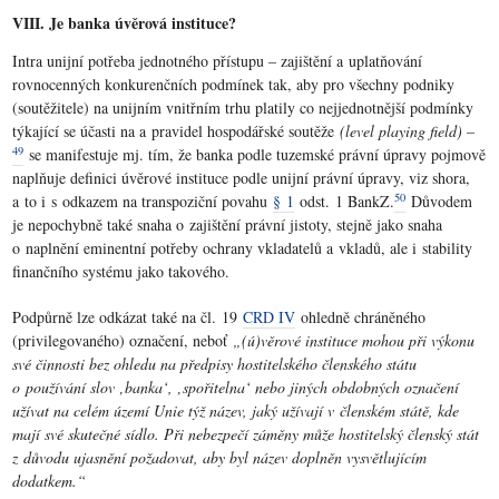
VIII. Je banka úvěrová instituce?
Intra unijní potřeba jednotného přístupu – zajištění a uplatňování
rovnocenných konkurenčních podmínek tak, aby pro všechny podniky
(soutěžitele) na unijním vnitřním trhu platily co nejjednotnější podmínky
týkající se účasti na a pravidel hospodářské soutěže
(level playing field) –
49
se manifestuje mj. tím, že banka podle tuzemské právní úpravy pojmově
naplňuje definici úvěrové instituce podle unijní právní úpravy, viz shora,
50
a to i s odkazem na transpoziční povahu
§ 1
odst. 1 BankZ.
Důvodem
je nepochybně také snaha o zajištění právní jistoty, stejně jako snaha
o naplnění eminentní potřeby ochrany vkladatelů a vkladů, ale i stability
finančního systému jako takového.
Podpůrně lze odkázat také na čl. 19
CRD IV
ohledně chráněného
(privilegovaného) označení, neboť
„(ú)věrové instituce mohou při výkonu
své činnosti bez ohledu na předpisy hostitelského členského státu
o používání slov ‚banka‘, ‚spořitelna‘ nebo jiných obdobných označení
užívat na celém území Unie týž název, jaký užívají v členském státě, kde
mají své skutečné sídlo. Při nebezpečí záměny může hostitelský členský stát
z důvodu ujasnění požadovat, aby byl název doplněn vysvětlujícím
dodatkem.“