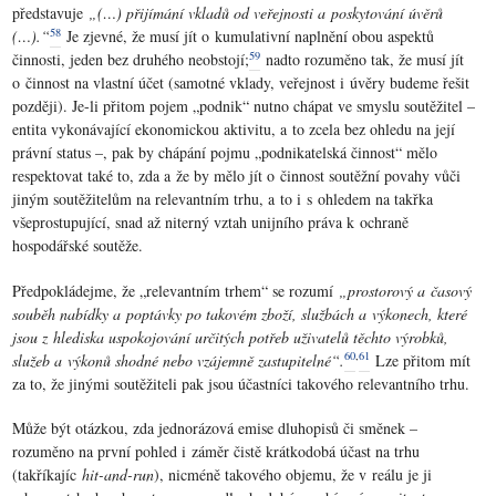
představuje
„(…) přijímání vkladů od veřejnosti a poskytování úvěrů
58
(…).“
Je zjevné, že musí jít o kumulativní naplnění obou aspektů
59
činnosti, jeden bez druhého neobstojí;
nadto rozuměno tak, že musí jít
o činnost na vlastní účet (samotné vklady, veřejnost i úvěry budeme řešit
později). Je-li přitom pojem „podnik“ nutno chápat ve smyslu soutěžitel –
entita vykonávající ekonomickou aktivitu, a to zcela bez ohledu na její
právní status –, pak by chápání pojmu „podnikatelská činnost“ mělo
respektovat také to, zda a že by mělo jít o činnost soutěžní povahy vůči
jiným soutěžitelům na relevantním trhu, a to i s ohledem na takřka
všeprostupující, snad až niterný vztah unijního práva k ochraně
hospodářské soutěže.
Předpokládejme, že „relevantním trhem“ se rozumí
„prostorový a časový
souběh nabídky a poptávky po takovém zboží, službách a výkonech, které
jsou z hlediska uspokojování určitých potřeb uživatelů těchto výrobků,
60
,
61
služeb a výkonů shodné nebo vzájemně zastupitelné“.
Lze přitom mít
za to, že jinými soutěžiteli pak jsou účastníci takového relevantního trhu.
Může být otázkou, zda jednorázová emise dluhopisů či směnek –
rozuměno na první pohled i záměr čistě krátkodobá účast na trhu
(takříkajíc
hit-and-run
), nicméně takového objemu, že v reálu je ji