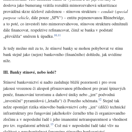
doslova jako bumerang vrátila rozsáhlá mimorozvahová sekuritizace
prováděná skrze účelově založenou – stínovou strukturu –
conduit
(
special
purpose vehicle
, dále pouze „SPV“) – entitu pojmenovanou Rhinebridge,
a to poté, co investoři tuto mimorozvahovou, stínovou strukturu odmítnuli
dále financovat, respektive refinancovat, čímž se banka v podstatě
10
,
11
„převážila“ směrem k úpadku.
Je tedy možno mít za to, že stínové banky se mohou pohybovat ve stínu
bank stejně jako (nejen) bankovního (finančního) dohledu, jak uvidíme
níže.
III. Banky stínové, nebo šedé?
Stínové bankovnictví si nadto zasluhuje bližší pozornosti i pro svou
jakousi vrozenou či alespoň přisuzovanou příhodnost pro praní špinavých
peněz, financování terorismu a daňové úniky nebo „jen“ podvodná
12
„investiční“ pyramidová („letadla“) či Ponziho schémata.
Stejně tak
nelze opomíjet rizika stínového bankovnictví coby „jen“ (dílčí) technické
infrastruktury pro fungování jakéhokoliv černého trhu či organizovaného
zločinu a v neposlední řadě i jeho imanentní netransparentnost a vhodnost
13
pro tzv. regulatorní arbitráž.
Což má v neposlední řadě také vliv na
složitost a neuchopitelnost fenoménu stínového bankovnictví.