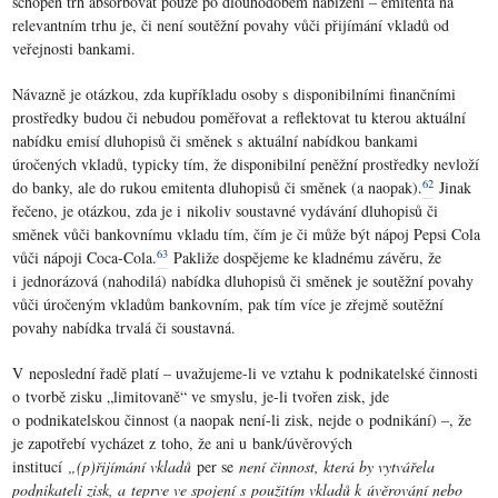
schopen trh absorbovat pouze po dlouhodobém nabízení – emitenta na
relevantním trhu je, či není soutěžní povahy vůči přijímání vkladů od
veřejnosti bankami.
Návazně je otázkou, zda kupříkladu osoby s disponibilními finančními
prostředky budou či nebudou poměřovat a reflektovat tu kterou aktuální
nabídku emisí dluhopisů či směnek s aktuální nabídkou bankami
úročených vkladů, typicky tím, že disponibilní peněžní prostředky nevloží
62
do banky, ale do rukou emitenta dluhopisů či směnek (a naopak).
Jinak
řečeno, je otázkou, zda je i nikoliv soustavné vydávání dluhopisů či
směnek vůči bankovnímu vkladu tím, čím je či může být nápoj Pepsi Cola
63
vůči nápoji Coca-Cola.
Pakliže dospějeme ke kladnému závěru, že
i jednorázová (nahodilá) nabídka dluhopisů či směnek je soutěžní povahy
vůči úročeným vkladům bankovním, pak tím více je zřejmě soutěžní
povahy nabídka trvalá či soustavná.
V neposlední řadě platí – uvažujeme-li ve vztahu k podnikatelské činnosti
o tvorbě zisku „limitovaně“ ve smyslu, je-li tvořen zisk, jde
o podnikatelskou činnost (a naopak není-li zisk, nejde o podnikání) –, že
je zapotřebí vycházet z toho, že ani u bank/úvěrových
institucí
„(p)řijímání vkladů
per se
není činnost, která by vytvářela
podnikateli zisk, a teprve ve spojení s použitím vkladů k úvěrování nebo