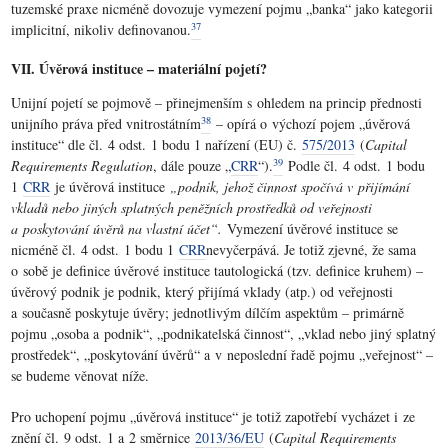
tuzemské praxe nicméně dovozuje vymezení pojmu „banka“ jako kategorii
37
implicitní, nikoliv definovanou.
VII. Úvěrová instituce – materiální pojetí?
Unijní pojetí se pojmově – přinejmenším s ohledem na princip přednosti
38
unijního práva před vnitrostátním
– opírá o výchozí pojem „úvěrová
instituce“ dle čl. 4 odst. 1 bodu 1 nařízení (EU) č.
575/2013
(
Capital
39
Requirements Regulation
, dále pouze „
CRR
“).
Podle čl. 4 odst. 1 bodu
1
CRR
je úvěrová instituce
„podnik, jehož činnost spočívá v přijímání
vkladů nebo jiných splatných peněžních prostředků od veřejnosti
a poskytování úvěrů na vlastní účet“.
Vymezení úvěrové instituce se
nicméně čl. 4 odst. 1 bodu 1
CRR
nevyčerpává. Je totiž zjevné, že sama
o sobě je definice úvěrové instituce tautologická (tzv. definice kruhem) –
úvěrový podnik je podnik, který přijímá vklady (atp.) od veřejnosti
a současně poskytuje úvěry; jednotlivým dílčím aspektům – primárně
pojmu „osoba a podnik“, „podnikatelská činnost“, „vklad nebo jiný splatný
prostředek“, „poskytování úvěrů“ a v neposlední řadě pojmu „veřejnost“ –
se budeme věnovat níže.
Pro uchopení pojmu „úvěrová instituce“ je totiž zapotřebí vycházet i ze
znění čl. 9 odst. 1 a 2 směrnice
2013/36/EU
(
Capital Requirements