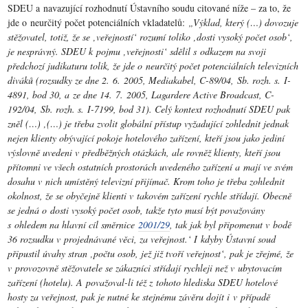
SDEU a navazující rozhodnutí Ústavního soudu citované níže – za to, že
jde o neurčitý počet potenciálních vkladatelů:
„Výklad, který (…) dovozuje
stěžovatel, totiž, že se ‚veřejností‘ rozumí toliko ‚dosti vysoký počet osob‘,
je nesprávný. SDEU k pojmu ‚veřejnosti‘ sdělil s odkazem na svoji
předchozí judikaturu tolik, že jde o neurčitý počet potenciálních televizních
diváků (rozsudky ze dne 2. 6. 2005, Mediakabel, C-89/04, Sb. rozh. s. I-
4891, bod 30, a ze dne 14. 7. 2005, Lagardere Active Broadcast, C-
192/04, Sb. rozh. s. I-7199, bod 31). Celý kontext rozhodnutí SDEU pak
zněl (…) ‚(…) je třeba zvolit globální přístup vyžadující zohlednit jednak
nejen klienty obývající pokoje hotelového zařízení, kteří jsou jako jediní
výslovně uvedeni v předběžných otázkách, ale rovněž klienty, kteří jsou
přítomni ve všech ostatních prostorách uvedeného zařízení a mají ve svém
dosahu v nich umístěný televizní přijímač. Krom toho je třeba zohlednit
okolnost, že se obyčejně klienti v takovém zařízení rychle střídají. Obecně
se jedná o dosti vysoký počet osob, takže tyto musí být považovány
s ohledem na hlavní cíl směrnice
2001/29
, tak jak byl připomenut v bodě
36 rozsudku v projednávané věci, za veřejnost.‘ I kdyby Ústavní soud
připustil úvahy stran ‚počtu osob, jež již tvoří veřejnost‘, pak je zřejmé, že
v provozovně stěžovatele se zákazníci střídají rychleji než v ubytovacím
zařízení (hotelu). A považoval-li též z tohoto hlediska SDEU hotelové
hosty za veřejnost, pak je nutné ke stejnému závěru dojít i v případě