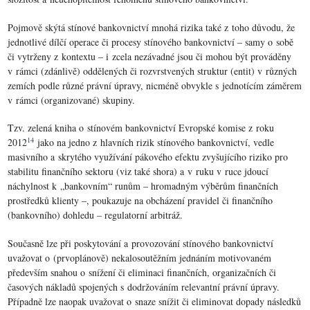
Pojmově skýtá stínové bankovnictví mnohá rizika také z toho důvodu, že
jednotlivé dílčí operace či procesy stínového bankovnictví – samy o sobě
či vytrženy z kontextu – i zcela nezávadné jsou či mohou být prováděny
v rámci (zdánlivě) oddělených či rozvrstvených struktur (entit) v různých
zemích podle různé právní úpravy, nicméně obvykle s jednotícím záměrem
v rámci (organizované) skupiny.
Tzv. zelená kniha o stínovém bankovnictví Evropské komise z roku
14
2012
jako na jedno z hlavních rizik stínového bankovnictví, vedle
masivního a skrytého využívání pákového efektu zvyšujícího riziko pro
stabilitu finančního sektoru (viz také shora) a v ruku v ruce jdoucí
náchylnost k „bankovním“ runům – hromadným výběrům finančních
prostředků klienty –, poukazuje na obcházení pravidel či finančního
(bankovního) dohledu – regulatorní arbitráž.
Současně lze při poskytování a provozování stínového bankovnictví
uvažovat o (prvoplánově) nekalosoutěžním jednáním motivovaném
především snahou o snížení či eliminaci finančních, organizačních či
časových nákladů spojených s dodržováním relevantní právní úpravy.
Případně lze naopak uvažovat o snaze snížit či eliminovat dopady následků