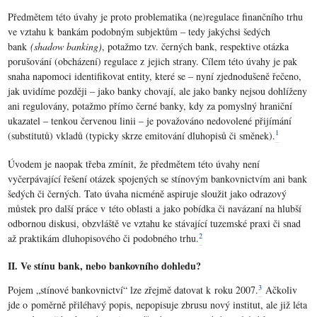
Předmětem této úvahy je proto problematika (ne)regulace finančního trhu
ve vztahu k bankám podobným subjektům – tedy jakýchsi šedých
bank
(shadow banking)
, potažmo tzv. černých bank, respektive otázka
porušování (obcházení) regulace z jejich strany. Cílem této úvahy je pak
snaha napomoci identifikovat entity, které se – nyní zjednodušeně řečeno,
jak uvidíme později – jako banky chovají, ale jako banky nejsou dohlíženy
ani regulovány, potažmo přímo černé banky, kdy za pomyslný hraniční
ukazatel – tenkou červenou linii – je považováno nedovolené přijímání
1
(substitutů) vkladů (typicky skrze emitování dluhopisů či směnek).
Úvodem je naopak třeba zmínit, že předmětem této úvahy není
vyčerpávající řešení otázek spojených se stínovým bankovnictvím ani bank
šedých či černých. Tato úvaha nicméně aspiruje sloužit jako odrazový
můstek pro další práce v této oblasti a jako pobídka či navázaní na hlubší
odbornou diskusi, obzvláště ve vztahu ke stávající tuzemské praxi či snad
2
až praktikám dluhopisového či podobného trhu.
II. Ve stínu bank, nebo bankovního dohledu?
3
Pojem „stínové bankovnictví“ lze zřejmě datovat k roku 2007.
Ačkoliv
jde o poměrně přiléhavý popis, nepopisuje zbrusu nový institut, ale již léta