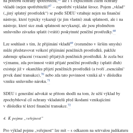
na potřebu ochrany spotřebitelů,
ale i s explicitním cílem ochrany
67
vkladů (nejen spotřebitelů)
– zapotřebí vykládat široce. Pojem „vklad“
(„jiný splatný prostředek“) se podle SDEU vztahuje nejen na finanční
nástroje, které typicky vykazují (je jim vlastní) znak splatnosti, ale i na
nástroje, které sice znak splatnosti nevykazují, ale jsou předmětem
68
smluvního závazku splatit (vrátit) poskytnuté peněžní prostředky.
69
Lze souhlasit s tím, že přijímání vkladů
(rozuměno v širším smyslu)
může představovat veškeré přijímání peněžních prostředků, pakliže
zahrnuje splacení (vracení) přijatých peněžních prostředků. Je zcela bez
významu, zda povinnost vrátit přijaté peněžní prostředky (splatit dluh)
existuje již v okamžiku přijetí peněžních prostředků (a tvoří ‚esenciální‘
70
prvek dané transakce),
nebo zda tato povinnost vzniká až v důsledku
71
vzniku smluvního nároku.
SDEU i generální advokát se přitom shodli na tom, že užší výklad by
zpochybňoval cíl ochrany vkladatelů před škodami vznikajícími
72
v důsledku té které finanční transakce.
4. K pojmu „veřejnost“
Pro výklad pojmu „veřejnost“ lze mít – s odkazem na setrvalou judikaturu