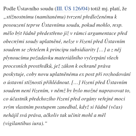
Podle Ústavního soudu (
III. ÚS 126/04
) totiž mj. platí, že
„stížnostnímu (namítanému) tvrzení předloženému k
posouzení teprve Ústavnímu soudu, pokud mohlo, resp.
mělo být řádně předestřeno již v rámci argumentace před
obecnými soudy uplatněné, nelze v řízení před Ústavním
soudem se zřetelem k principu subsidiarity […] a z něj
plynoucímu požadavku materiálního vyčerpání všech
procesních prostředků, jež zákon k ochraně práva
poskytuje, coby novu uplatněnému ex post při rozhodování
o ústavní stížnosti přihlédnout. […] řízení před Ústavním
soudem není řízením, v němž by bylo možné napravovat to,
co účastník předchozího řízení před orgány veřejné moci
svým vlastním postupem zanedbal, když si řádně (včas)
nehájil svá práva, ačkoliv tak učinit mohl a měl
(vigilantibus iura).“