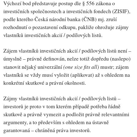
Výchozí bod představuje postup dle § 556 zákona o
investičních společnostech a investičních fondech (ZISIF),
podle kterého Česká národní banka (ČNB) mj. zruší
rozhodnutí o pozastavení odkupu, pakliže ohrožuje zájmy
vlastníků investičních akcií / podílových listů.
Zájem vlastníků investičních akcií / podílových listů není –
úmyslně – právně definován, nelze totiž dopředu (naslepo)
(one size fits all)
stanovit nějaký univerzální
mustr; zájem
vlastníků se vždy musí vyložit (aplikovat) až s ohledem na
konkrétní skutkové a právní okolnosti.
Zájmy vlastníků investičních akcií / podílových listů –
investorů je proto v tom kterém případě potřeba řádně
skutkově a právně vymezit a podložit právně relevantními
argumenty, a to především s ohledem na ústavně
garantovaná – chráněná práva investorů.