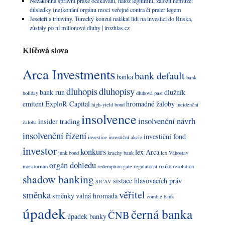
Nezákonná správní praxe očekávání, natož legitimní, založit nemůže:
důsledky (ne)konání orgánu moci veřejné contra či prater legem
Jeseteři a trhaviny. Turecký konzul nalákal lidi na investici do Ruska,
zůstaly po ní milionové dluhy | irozhlas.cz
Klíčová slova
Arca Investments
bank default
banka
bank
dluhopis
dluhopisy
bank run
dlužník
holiday
dluhová past
emitent
ExploR Capital
hromadné žaloby
high-yield bond
incidenční
insolvence
insolvenční návrh
insider trading
žaloba
insolvenční řízení
investiční fond
investice
investiční akcie
investor
konkurs
lex Arca
junk bond
krachy bank
lex Váhostav
orgán dohledu
moratorium
redemption gate
regulatorní riziko
resolution
shadow banking
sistace hlasovacích práv
SICAV
věřitel
směnka
směnky
valná hromada
zombie bank
úpadek
černá banka
ČNB
úpadek banky