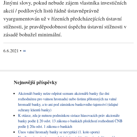
Jinými slovy, pokud nebude zájem vlastníka investičních
akcií / podílových listů řádně ústavněprávně
vyargumentován už v řízeních předcházejících ústavní
stížnosti, je pravděpodobnost úspěchu ústavní stížnosti v
zásadě bohužel minimální.
6.6.2021
•
∞
Nejnovější příspěvky
Akcionáři banky nelze odpírat seznam akcionářů banky (ke dni
rozhodnému pro valnou hromadu) nebo listinu přítomných na valné
hromadě banky, a to ani pod záminkou bankovního tajemství (údajné
ochrany klientů banky)
K otázce, zda je nutnou podmínkou sistace hlasovacích práv akcionáře
banky podle § 20 odst. 13 zákona o bankách předchozí rozhodnutí ČNB
podle § 20a odst. 1 zákona o bankách
Únos valné hromady banky se nevyplácí (1. kolo sporu)