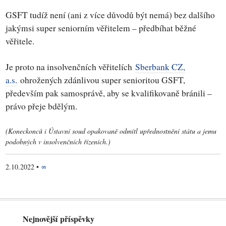
GSFT tudíž není (ani z více důvodů být nemá) bez dalšího
jakýmsi super seniorním věřitelem – předbíhat běžné
věřitele.
Je proto na insolvenčních věřitelích
Sberbank CZ,
a.s.
ohrožených zdánlivou super senioritou GSFT,
především pak samosprávě, aby se kvalifikovaně bránili –
právo přeje bdělým.
(Koneckonců i Ústavní soud opakovaně odmítl upřednostnění státu a jemu
podobných v insolvenčních řízeních.)
2.10.2022
•
∞
Nejnovější příspěvky