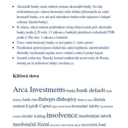
Akcionáři banky nelze odpírat seznam akcionářů banky (ke dni
rozhodnému pro valnou hromadu) nebo listinu přítomných na valné
hromadě banky, a to ani pod záminkou bankovního tajemství (údajné
ochrany klientů banky)
K otázce, zda je nutnou podmínkou sistace hlasovacích práv akcionáře
banky podle § 20 odst. 13 zákona o bankách předchozí rozhodnutí ČNB
podle § 20a odst. 1 zákona o bankách
Únos valné hromady banky se nevyplácí (1. kolo sporu)
Nezákonná správní praxe očekávání, natož legitimní, založit nemůže:
důsledky (ne)konání orgánu moci veřejné contra či prater legem
Jeseteři a trhaviny. Turecký konzul nalákal lidi na investici do Ruska,
zůstaly po ní milionové dluhy | irozhlas.cz
Klíčová slova
Arca Investments
bank default
banka
bank
dluhopis
dluhopisy
bank run
dlužník
holiday
dluhová past
emitent
ExploR Capital
hromadné žaloby
high-yield bond
incidenční
insolvence
insolvenční návrh
insider trading
žaloba
insolvenční řízení
investiční fond
investice
investiční akcie