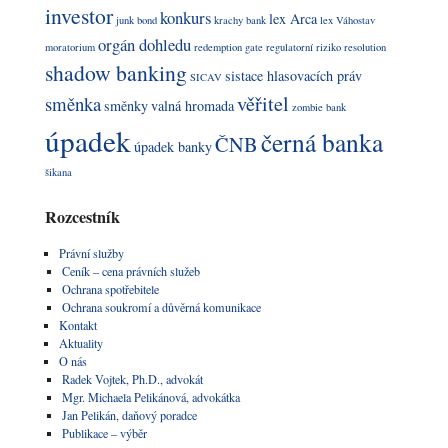
investor
konkurs
lex Arca
junk bond
krachy bank
lex Váhostav
orgán dohledu
moratorium
redemption gate
regulatorní riziko
resolution
shadow banking
sistace hlasovacích práv
SICAV
věřitel
směnka
směnky
valná hromada
zombie bank
úpadek
černá banka
ČNB
úpadek banky
šikana
Rozcestník
Právní služby
Ceník – cena právních služeb
Ochrana spotřebitele
Ochrana soukromí a důvěrná komunikace
Kontakt
Aktuality
O nás
Radek Vojtek, Ph.D., advokát
Mgr. Michaela Pelikánová, advokátka
Jan Pelikán, daňový poradce
Publikace – výběr