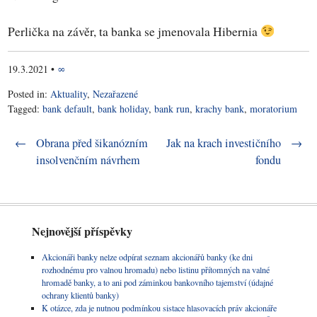
Perlička na závěr, ta banka se jmenovala Hibernia
19.3.2021
•
∞
Posted in:
Aktuality
,
Nezařazené
Tagged:
bank default
,
bank holiday
,
bank run
,
krachy bank
,
moratorium
Post navigation
←
Obrana před šikanózním
Jak na krach investičního
→
insolvenčním návrhem
fondu
Nejnovější příspěvky
Akcionáři banky nelze odpírat seznam akcionářů banky (ke dni
rozhodnému pro valnou hromadu) nebo listinu přítomných na valné
hromadě banky, a to ani pod záminkou bankovního tajemství (údajné
ochrany klientů banky)
K otázce, zda je nutnou podmínkou sistace hlasovacích práv akcionáře