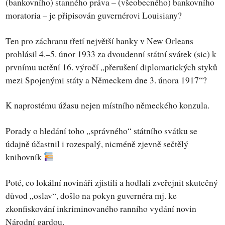
(bankovního) stanného práva – (všeobecného) bankovního
moratoria – je připisován guvernérovi Louisiany?
Ten pro záchranu třetí největší banky v New Orleans
prohlásil 4.–5. únor 1933 za dvoudenní státní svátek (sic) k
prvnímu uctění 16. výročí „přerušení diplomatických styků
mezi Spojenými státy a Německem dne 3. února 1917“?
K naprostému úžasu nejen místního německého konzula.
Porady o hledání toho „správného“ státního svátku se
údajně účastnil i rozespalý, nicméně zjevně sečtělý
knihovník
Poté, co lokální novináři zjistili a hodlali zveřejnit skutečný
důvod „oslav“, došlo na pokyn guvernéra mj. ke
zkonfiskování inkriminovaného ranního vydání novin
Národní gardou.