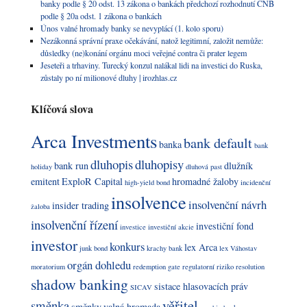
banky podle § 20 odst. 13 zákona o bankách předchozí rozhodnutí ČNB
podle § 20a odst. 1 zákona o bankách
Únos valné hromady banky se nevyplácí (1. kolo sporu)
Nezákonná správní praxe očekávání, natož legitimní, založit nemůže:
důsledky (ne)konání orgánu moci veřejné contra či prater legem
Jeseteři a trhaviny. Turecký konzul nalákal lidi na investici do Ruska,
zůstaly po ní milionové dluhy | irozhlas.cz
Klíčová slova
Arca Investments
bank default
banka
bank
dluhopis
dluhopisy
bank run
dlužník
holiday
dluhová past
emitent
ExploR Capital
hromadné žaloby
high-yield bond
incidenční
insolvence
insolvenční návrh
insider trading
žaloba
insolvenční řízení
investiční fond
investice
investiční akcie
investor
konkurs
lex Arca
junk bond
krachy bank
lex Váhostav
orgán dohledu
moratorium
redemption gate
regulatorní riziko
resolution
shadow banking
sistace hlasovacích práv
SICAV
věřitel
směnka
směnky
valná hromada