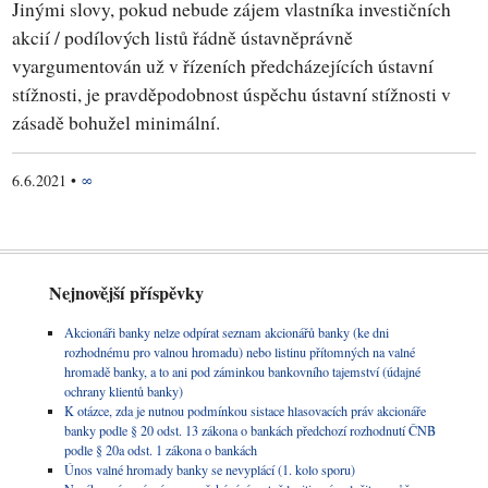
Jinými slovy, pokud nebude zájem vlastníka investičních
akcií / podílových listů řádně ústavněprávně
vyargumentován už v řízeních předcházejících ústavní
stížnosti, je pravděpodobnost úspěchu ústavní stížnosti v
zásadě bohužel minimální.
6.6.2021
•
∞
Nejnovější příspěvky
Akcionáři banky nelze odpírat seznam akcionářů banky (ke dni
rozhodnému pro valnou hromadu) nebo listinu přítomných na valné
hromadě banky, a to ani pod záminkou bankovního tajemství (údajné
ochrany klientů banky)
K otázce, zda je nutnou podmínkou sistace hlasovacích práv akcionáře
banky podle § 20 odst. 13 zákona o bankách předchozí rozhodnutí ČNB
podle § 20a odst. 1 zákona o bankách
Únos valné hromady banky se nevyplácí (1. kolo sporu)