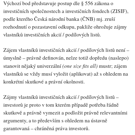
Výchozí bod představuje postup dle § 556 zákona o
investičních společnostech a investičních fondech (ZISIF),
podle kterého Česká národní banka (ČNB) mj. zruší
rozhodnutí o pozastavení odkupu, pakliže ohrožuje zájmy
vlastníků investičních akcií / podílových listů.
Zájem vlastníků investičních akcií / podílových listů není –
úmyslně – právně definován, nelze totiž dopředu (naslepo)
(one size fits all)
stanovit nějaký univerzální
mustr; zájem
vlastníků se vždy musí vyložit (aplikovat) až s ohledem na
konkrétní skutkové a právní okolnosti.
Zájmy vlastníků investičních akcií / podílových listů –
investorů je proto v tom kterém případě potřeba řádně
skutkově a právně vymezit a podložit právně relevantními
argumenty, a to především s ohledem na ústavně
garantovaná – chráněná práva investorů.