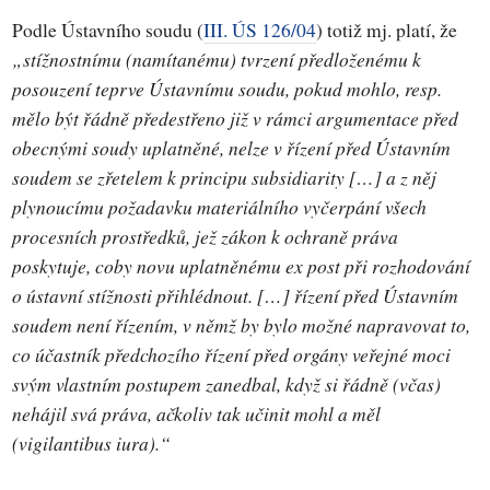
Podle Ústavního soudu (
III. ÚS 126/04
) totiž mj. platí, že
„stížnostnímu (namítanému) tvrzení předloženému k
posouzení teprve Ústavnímu soudu, pokud mohlo, resp.
mělo být řádně předestřeno již v rámci argumentace před
obecnými soudy uplatněné, nelze v řízení před Ústavním
soudem se zřetelem k principu subsidiarity […] a z něj
plynoucímu požadavku materiálního vyčerpání všech
procesních prostředků, jež zákon k ochraně práva
poskytuje, coby novu uplatněnému ex post při rozhodování
o ústavní stížnosti přihlédnout. […] řízení před Ústavním
soudem není řízením, v němž by bylo možné napravovat to,
co účastník předchozího řízení před orgány veřejné moci
svým vlastním postupem zanedbal, když si řádně (včas)
nehájil svá práva, ačkoliv tak učinit mohl a měl
(vigilantibus iura).“