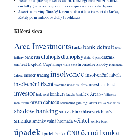
Nezákonná správní praxe očekávání, natož legitimní, založit nemůže:
důsledky (ne)konání orgánu moci veřejné contra či prater legem
Jeseteři a trhaviny. Turecký konzul nalákal lidi na investici do Ruska,
zůstaly po ní milionové dluhy | irozhlas.cz
Klíčová slova
Arca Investments
bank default
banka
bank
dluhopis
dluhopisy
bank run
dlužník
holiday
dluhová past
emitent
ExploR Capital
hromadné žaloby
high-yield bond
incidenční
insolvence
insolvenční návrh
insider trading
žaloba
insolvenční řízení
investiční fond
investice
investiční akcie
investor
konkurs
lex Arca
junk bond
krachy bank
lex Váhostav
orgán dohledu
moratorium
redemption gate
regulatorní riziko
resolution
shadow banking
sistace hlasovacích práv
SICAV
věřitel
směnka
směnky
valná hromada
zombie bank
úpadek
černá banka
ČNB
úpadek banky